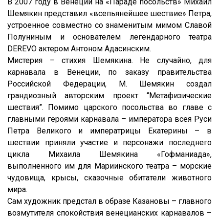
В 2007 году в Венеции на «Параде посольств» Михаил
Шемякин представил «всепьянейшее шествие» Петра,
устроенное совместно со знаменитым мимом Славой
Полуниным и основателем легендарного театра
DEREVO актером Антоном Адасинским.
Мистерия – стихия Шемякина. Не случайно, для
карнавала в Венеции, по заказу правительства
Российской Федерации, М. Шемякин создал
грандиозный авторским проект “Метафизические
шествия”. Помимо царского посольства во главе с
главными героями карнавала – императора всея Руси
Петра Великого и императрицы Екатерины – в
шествии приняли участие и персонажи последнего
цикла Михаила Шемякина «Гофманиада»,
выполненного им для Мариинского театра – морские
чудовища, крысы, сказочные обитатели животного
мира.
Сам художник предстал в образе Казановы – главного
возмутителя спокойствия венецианских карнавалов –