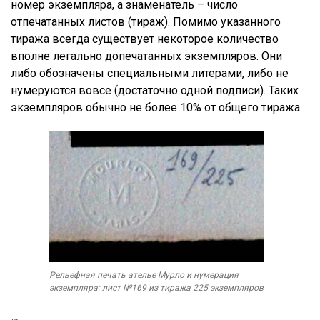
номер экземпляра, а знаменатель – число
отпечатанных листов (тираж). Помимо указанного
тиража всегда существует некоторое количество
вполне легально допечатанных экземпляров. Они
либо обозначены специальными литерами, либо не
нумеруются вовсе (достаточно одной подписи). Таких
экземпляров обычно не более 10% от общего тиража.
Рельефная печать ателье Мурло и нумерация
экземпляра: лист №169 из тиража 225 экземпляров