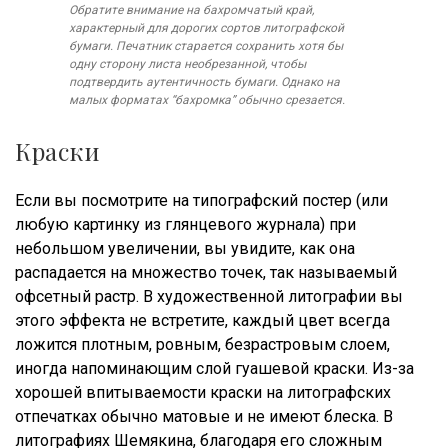
Обратите внимание на бахромчатый край,
характерный для дорогих сортов литографской
бумаги. Печатник старается сохранить хотя бы
одну сторону листа необрезанной, чтобы
подтвердить аутентичность бумаги. Однако на
малых форматах “бахромка” обычно срезается.
Краски
Если вы посмотрите на типографский постер (или
любую картинку из глянцевого журнала) при
небольшом увеличении, вы увидите, как она
распадается на множество точек, так называемый
офсетный растр. В художественной литографии вы
этого эффекта не встретите, каждый цвет всегда
ложится плотным, ровным, безрастровым слоем,
иногда напоминающим слой гуашевой краски. Из-за
хорошей впитываемости краски на литографских
отпечатках обычно матовые и не имеют блеска. В
литографиях Шемякина, благодаря его сложным