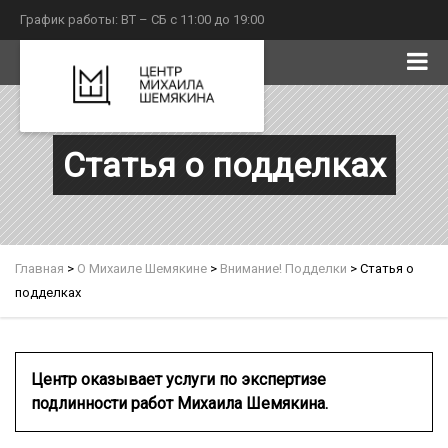
График работы: ВТ – СБ с 11:00 до 19:00
Статья о подделках
Главная
>
О Михаиле Шемякине
>
Внимание! Подделки
>
Статья о
подделках
Центр оказывает услуги по экспертизе
подлинности работ Михаила Шемякина.