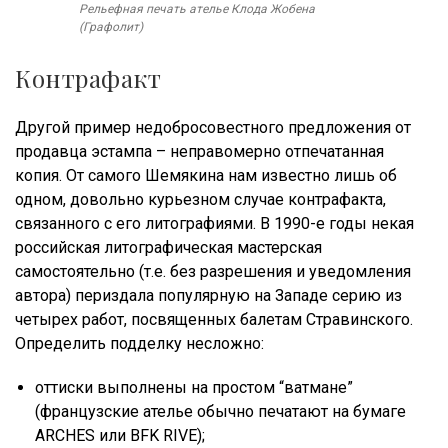
Рельефная печать ателье Клода Жобена
(Графолит)
Контрафакт
Другой пример недобросовестного предложения от
продавца эстампа – неправомерно отпечатанная
копия. От самого Шемякина нам известно лишь об
одном, довольно курьезном случае контрафакта,
связанного с его литографиями. В 1990-е годы некая
российская литографическая мастерская
самостоятельно (т.е. без разрешения и уведомления
автора) периздала популярную на Западе серию из
четырех работ, посвященных балетам Стравинского.
Определить подделку несложно:
оттиски выполнены на простом “ватмане”
(французские ателье обычно печатают на бумаге
ARCHES или BFK RIVE);