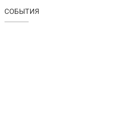
СОБЫТИЯ
Аудиогид к выставке
Презентация книги-
«Михаил Шемякин.
каталога
Загадки русского
«Воображаемый музей
народа»
Михаила Шемякина.
Книга не для чтения»