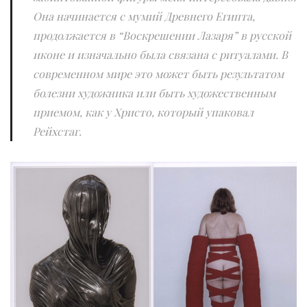
Она начинается с мумий Древнего Египта,
продолжается в “Воскрешении Лазаря” в русской
иконе и изначально была связана с ритуалами. В
современном мире это может быть результатом
болезни художника или быть художественным
приемом, как у Христо, который упаковал
Рейхстаг.