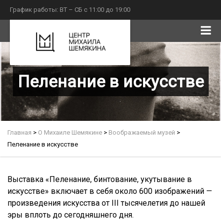
График работы: ВТ – СБ с 11:00 до 19:00
Пеленание в искусстве
Главная
>
О Михаиле Шемякине
>
Воображаемый музей
>
Пеленание в искусстве
Выставка «Пеленание, бинтование, укутывание в
искусстве» включает в себя около 600 изображений —
произведения искусства от III тысячелетия до нашей
эры вплоть до сегодняшнего дня.