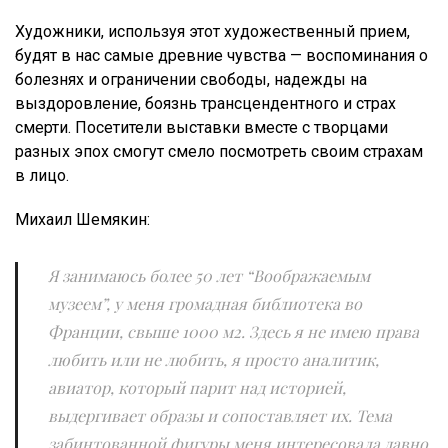
Художники, используя этот художественный прием,
будят в нас самые древние чувства — воспоминания о
болезнях и ограничении свободы, надежды на
выздоровление, боязнь трансцендентного и страх
смерти. Посетители выставки вместе с творцами
разных эпох смогут смело посмотреть своим страхам
в лицо.
Михаил Шемякин:
Я занимаюсь более 50 лет “Воображаемым
музеем”, у меня громадная библиотека во
Франции, свыше 1000 м2. Здесь я не имею права
любить или не любить, я просто аналитик,
авиатор, который парит над историей,
выдергивает образы и сопоставляет их. Тема
забинтованной фигуры меня интересовала давно.