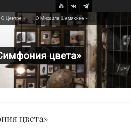
О Центре
О Михаиле Шемякине
Симфония цвета»
ния цвета»