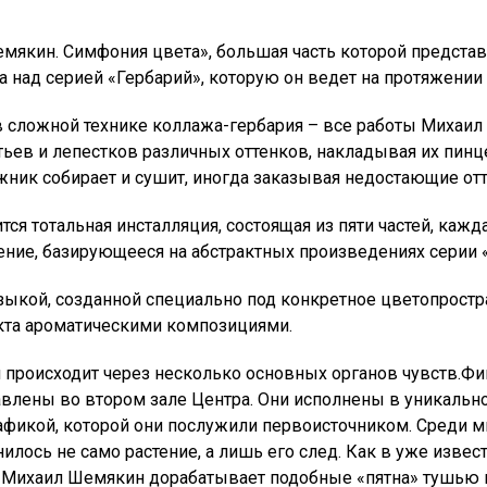
мякин. Симфония цвета», большая часть которой предста
 над серией «Гербарий», которую он ведет на протяжении 
 сложной технике коллажа-гербария – все работы Михаил
ьев и лепестков различных оттенков, накладывая их пинц
жник собирает и сушит, иногда заказывая недостающие отт
ся тотальная инсталляция, состоящая из пяти частей, кажд
ние, базирующееся на абстрактных произведениях серии «
узыкой, созданной специально под конкретное цветопрост
кта ароматическими композициями.
я происходит через несколько основных органов чувств.
влены во втором зале Центра. Они исполнены в уникально
рафикой, которой они послужили первоисточником. Среди 
илось не само растение, а лишь его след. Как в уже изве
ь Михаил Шемякин дорабатывает подобные «пятна» тушью