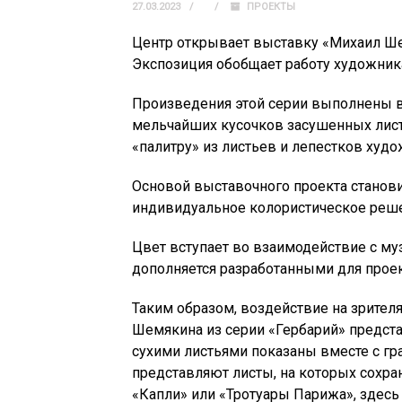
27.03.2023
ПРОЕКТЫ
Центр открывает выставку «Михаил Ше
Экспозиция обобщает работу художника
Произведения этой серии выполнены в
мельчайших кусочков засушенных лист
«палитру» из листьев и лепестков худо
Основой выставочного проекта становит
индивидуальное колористическое реше
Цвет вступает во взаимодействие с м
дополняется разработанными для прое
Таким образом, воздействие на зрител
Шемякина из серии «Гербарий» предста
сухими листьями показаны вместе с г
представляют листы, на которых сохран
«Капли» или «Тротуары Парижа», здес