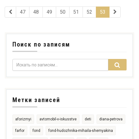
47
48
49
50
51
52
53
Поиск по записям
Метки записей
aforizmyi
avtomobil-v-iskusstve
deti
diana-petrova
farfor
fond
fond-hudozhnika-mihaila-shemyakina