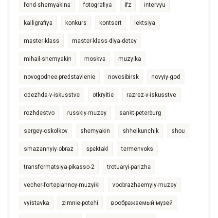
fond-shemyakina
fotografiya
ifz
intervyu
kalligrafiya
konkurs
kontsert
lektsiya
master-klass
master-klass-dlya-detey
mihail-shemyakin
moskva
muzyika
novogodnee-predstavlenie
novosibirsk
novyiy-god
odezhda-v-iskusstve
otkryitie
razrez-v-iskusstve
rozhdestvo
russkiy-muzey
sankt-peterburg
sergey-oskolkov
shemyakin
shhelkunchik
shou
smazannyiy-obraz
spektakl
termenvoks
transformatsiya-pikasso-2
trotuaryi-parizha
vecher-fortepiannoy-muzyiki
voobrazhaemyiy-muzey
vyistavka
zimnie-potehi
воображаемый музей