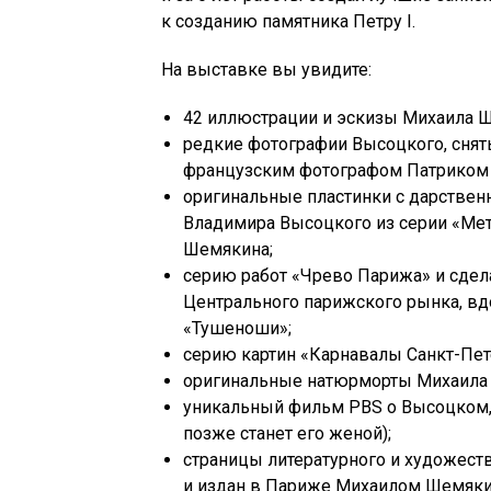
к созданию памятника Петру I.
На выставке вы увидите:
42 иллюстрации и эскизы Михаила 
редкие фотографии Высоцкого, сн
французским фотографом Патриком 
оригинальные пластинки с дарстве
Владимира Высоцкого из серии «Ме
Шемякина;
серию работ «Чрево Парижа» и сд
Центрального парижского рынка, в
«Тушеноши»;
серию картин «Карнавалы Санкт-Пет
оригинальные натюрморты Михаила 
уникальный фильм PBS о Высоцком, 
позже станет его женой);
страницы литературного и художест
и издан в Париже Михаилом Шемяк