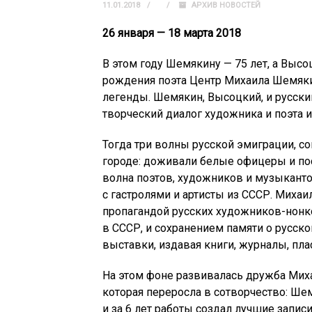
11.01.2018
АРХИВ НОВОСТЕЙ
26 января — 18 марта 2018
В этом году Шемякину — 75 лет, а Выс
рождения поэта Центр Михаила Шемяки
легенды. Шемякин, Высоцкий, и русски
творческий диалог художника и поэта 
Тогда три волны русской эмиграции, с
городе: доживали белые офицеры и по
волна поэтов, художников и музыканто
с гастролями и артисты из СССР. Михаи
пропагандой русских художников-нонк
в СССР, и сохранением памяти о русск
выставки, издавая книги, журналы, пла
На этом фоне развивалась дружба Мих
которая переросла в сотворчество: Ше
и за 6 лет работы создал лучшие запи