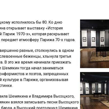
оцкому исполнилось бы 80. Ко дню
на открывает выставку «История
й Париж 1970-х», которая раскрывает
и передает атмосферу Парижа 70-х годов.
овершенно разные, столкнулись в одном
слевоенные беженцы, хлынула третья
в. В это же время начинали приезжать
л Шемякин тогда начал заниматься
онформистов и поэтов, запрещенных
ой культуре в Париже, организовывая
стинки.
аила Шемякина и Владимира Высоцкого,
мякин взялся записывать песни Высоцкого
си барда, а Высоцкий подтолкнул Шемякина