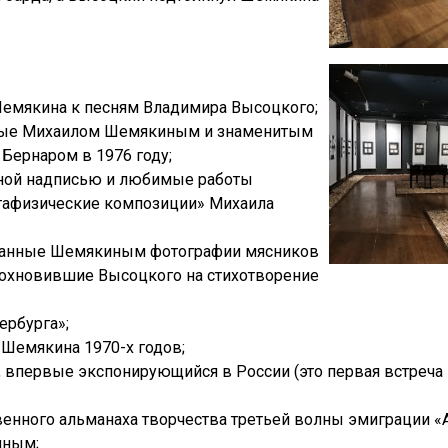
Шемякина к песням Владимира Высоцкого;
ятые Михаилом Шемякиным и знаменитым
Бернаром в 1976 году;
нной надписью и любимые работы
тафизические композиции» Михаила
еланные Шемякиным фотографии мясников
дохновившие Высоцкого на стихотворение
ербурга»;
Шемякина 1970-х годов;
впервые экспонирующийся в России (это первая встреча 
венного альманаха творчества третьей волны эмиграции «
иным;